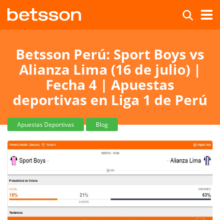
Betsson Perú: Sport Boys vs
Alianza Lima (16 de julio) |
Fecha 4 | Apuestas
deportivas en Liga 1 de Perú
Apuestas Deportivas
Blog