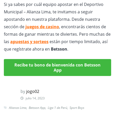
Si ya sabes por cuál equipo apostar en el Deportivo
Municipal – Alianza Lima, te invitamos a seguir
apostando en nuestra plataforma. Desde nuestra
sección de
juegos de casino
, encontrarás cientos de
formas de ganar mientras te diviertes. Pero muchas de
las
apuestas y sorteos
están por tiempo limitado, así
que regístrate ahora en
Betsson
.
Recibe tu bono de bienvenida con Betsson
App
by
jogo02
julio 14, 2023
Alianza Lima
,
Betsson App
,
Liga 1 de Perú
,
Sport Boys