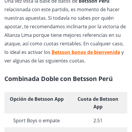
Una vez vista la base de datos de
Betsson Perú
relacionada con este partido, es momento de hacer
nuestras apuestas. Si todavía no sabes por quién
apostar, te recomendamos inclinarte por la victoria de
Alianza Lima porque tiene mejores referencias en su
ataque, así como cuotas rentables. En cualquier caso,
lo ideal es activar los
Betsson bonos de bienvenida
y
ver algunas de las siguientes cuotas.
Combinada Doble con Betsson
Perú
Opción de Betsson App
Cuota de Betsson
App
Sport Boys o empate
2.51