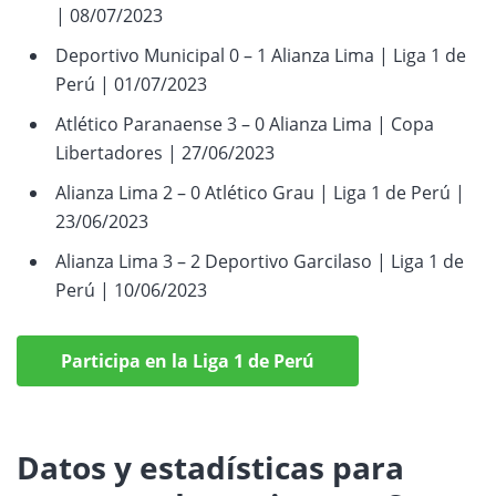
| 08/07/2023
Deportivo Municipal 0 – 1 Alianza Lima | Liga 1 de
Perú | 01/07/2023
Atlético Paranaense 3 – 0 Alianza Lima | Copa
Libertadores | 27/06/2023
Alianza Lima 2 – 0 Atlético Grau | Liga 1 de Perú |
23/06/2023
Alianza Lima 3 – 2 Deportivo Garcilaso | Liga 1 de
Perú | 10/06/2023
Participa en la Liga 1 de Perú
Datos y estadísticas para