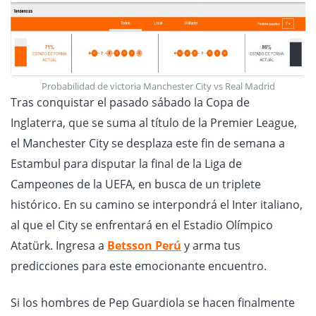
Probabilidad de victoria Manchester City vs Real Madrid
Tras conquistar el pasado sábado la Copa de
Inglaterra, que se suma al título de la Premier League,
el Manchester City se desplaza este fin de semana a
Estambul para disputar la final de la Liga de
Campeones de la UEFA, en busca de un triplete
histórico. En su camino se interpondrá el Inter italiano,
al que el City se enfrentará en el Estadio Olímpico
Atatürk. Ingresa a
Betsson Perú
y arma tus
predicciones para este emocionante encuentro.
Si los hombres de Pep Guardiola se hacen finalmente