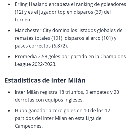
Erling Haaland encabeza el ranking de goleadores
(12) y es el jugador top en disparos (39) del
torneo.
Manchester City domina los listados globales de
remates totales (191), disparos al arco (101) y
pases correctos (6.872).
Promedia 2.58 goles por partido en la Champions
League 2022/2023.
Estadísticas de Inter Milán
Inter Milán registra 18 triunfos, 9 empates y 20
derrotas con equipos ingleses.
Hubo ganador a cero goles en 10 de los 12
partidos del Inter Milán en esta Liga de
Campeones.