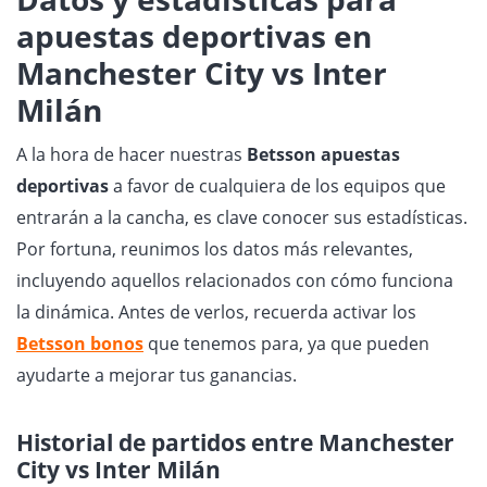
apuestas deportivas en
Manchester City vs Inter
Milán
A la hora de hacer nuestras
Betsson apuestas
deportivas
a favor de cualquiera de los equipos que
entrarán a la cancha, es clave conocer sus estadísticas.
Por fortuna, reunimos los datos más relevantes,
incluyendo aquellos relacionados con cómo funciona
la dinámica. Antes de verlos, recuerda activar los
Betsson bonos
que tenemos para, ya que pueden
ayudarte a mejorar tus ganancias.
Historial de partidos entre Manchester
City vs Inter Milán