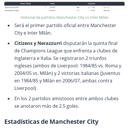
Historial de partidos Manchester City vs Inter Milán
Será el primer partido oficial entre Manchester
City e Inter Milán.
Citizens y Nerazzurri
disputarán la quinta final
de Champions League que enfrenta a clubes de
Inglaterra e Italia. Se registraron 2 triunfos
ingleses (ambos de Liverpool: 1984/85 vs. Roma y
2004/05 vs. Milán) y 2 victorias italianas (Juventus
en 1984/85 y Milán en 2006/07, ambas contra
Liverpool).
En los 2 partidos amistosos entre ambos clubes
se anotaron más de 2.5 goles.
Estadísticas de
Manchester City