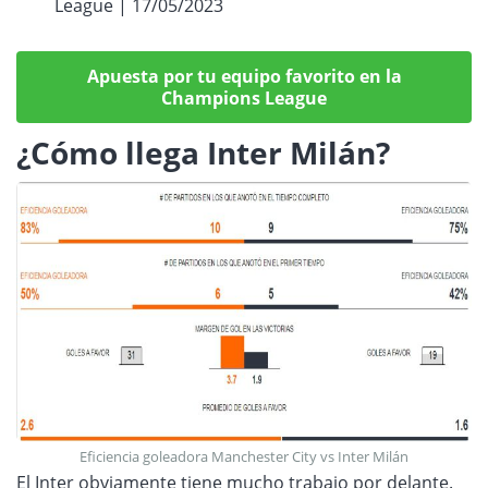
League | 17/05/2023
Apuesta por tu equipo favorito en la
Champions League
¿Cómo llega Inter Milán?
Eficiencia goleadora Manchester City vs Inter Milán
El Inter obviamente tiene mucho trabajo por delante.