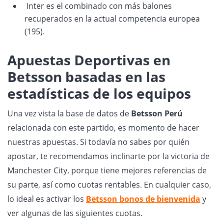
Inter es el combinado con más balones
recuperados en la actual competencia europea
(195).
Apuestas Deportivas en
Betsson basadas en las
estadísticas de los equipo
s
Una vez vista la base de datos de
Betsson Perú
relacionada con este partido, es momento de hacer
nuestras apuestas. Si todavía no sabes por quién
apostar, te recomendamos inclinarte por la victoria de
Manchester City, porque tiene mejores referencias de
su parte, así como cuotas rentables. En cualquier caso,
lo ideal es activar los
Betsson bonos de bienvenida
y
ver algunas de las siguientes cuotas.