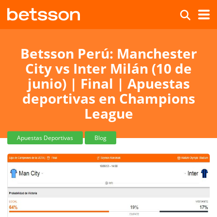
Betsson Perú: Manchester
City vs Inter Milán (10 de
junio) | Final | Apuestas
deportivas en Champions
League
Apuestas Deportivas
Blog