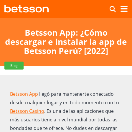
Betsson App: ¿Cómo
descargar e instalar la app de
Betsson Perú? [2022]
Blog
Betsson App
llegó para mantenerte conectado
desde cualquier lugar y en todo momento con tu
Betsson Casino
. Es una de las aplicaciones que
más usuarios tiene a nivel mundial por todas las
bondades que te ofrece. No dudes en descargar