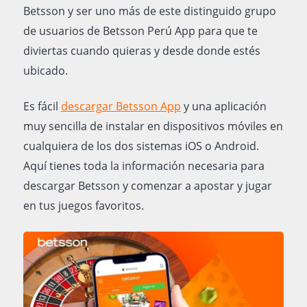
Betsson y ser uno más de este distinguido grupo
de usuarios de Betsson Perú App para que te
diviertas cuando quieras y desde donde estés
ubicado.
Es fácil
descargar Betsson App
y una aplicación
muy sencilla de instalar en dispositivos móviles en
cualquiera de los dos sistemas iOS o Android.
Aquí tienes toda la información necesaria para
descargar Betsson y comenzar a apostar y jugar
en tus juegos favoritos.