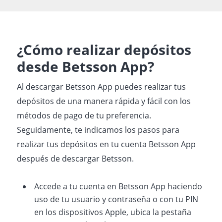
¿Cómo realizar depósitos
desde Betsson App?
Al descargar Betsson App puedes realizar tus
depósitos de una manera rápida y fácil con los
métodos de pago de tu preferencia.
Seguidamente, te indicamos los pasos para
realizar tus depósitos en tu cuenta Betsson App
después de descargar Betsson.
Accede a tu cuenta en Betsson App haciendo
uso de tu usuario y contraseña o con tu PIN
en los dispositivos Apple, ubica la pestaña