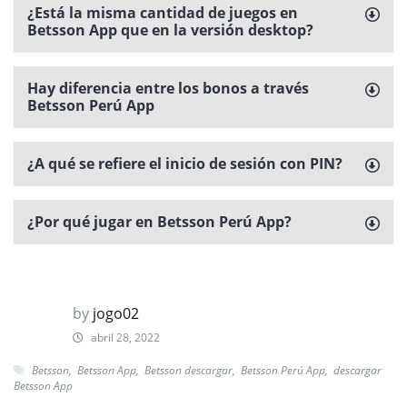
¿Está la misma cantidad de juegos en
Betsson App que en la versión desktop?
Si, no hay diferencia entre los juegos ofrecidos en
Hay diferencia entre los bonos a través
una versión de escritorio y Betsson App. Todos los
Betsson Perú App
productos de apuesta y juego de casino los
Por lo general no. Sin embargo, pudieras haber
encontrarás disponibles en la aplicación. Y al
¿A qué se refiere el inicio de sesión con PIN?
promociones específicas para los jugadores de
descargar Betsson tendrás un casino en donde
Betsson App las cuales por supuesto no están
quiera que te encuentres.
El inicio de sesión con PIN es una función propia de
disponible en el portal Web del ordenador.
¿Por qué jugar en Betsson Perú App?
la aplicación para sistemas operativos iOS. La cual
al descargar Betsson App en un dispositivo móvil
Porque es la forma más fácil, sencilla y cómoda de
de Apple te da la oportunidad de elegir un código
disfrutar de tu Betsson Casino sin tener que
de 4 dígitos. El PIN en este caso reemplaza al
trasladarte físicamente a un casino. Además de
by
jogo02
usuario y contraseña para iniciar sesión en el
poder hacerlo desde cualquier lugar y en el
abril 28, 2022
dispositivo fácil, rápido y de manera segura.
momento que lo desees con tan solo descargar
Betsson
,
Betsson App
,
Betsson descargar
,
Betsson Perú App
,
descargar
Betsson App
Betsson App en un dispositivo móvil.
Solo está disponible para sistemas iOS, no aplica a