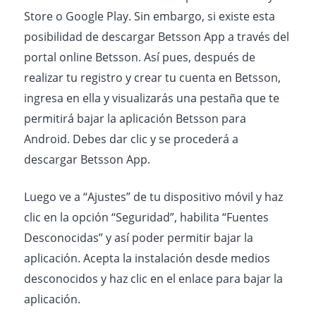
Store o Google Play. Sin embargo, si existe esta
posibilidad de descargar Betsson App a través del
portal online Betsson. Así pues, después de
realizar tu registro y crear tu cuenta en Betsson,
ingresa en ella y visualizarás una pestaña que te
permitirá bajar la aplicación Betsson para
Android. Debes dar clic y se procederá a
descargar Betsson App.
Luego ve a “Ajustes” de tu dispositivo móvil y haz
clic en la opción “Seguridad”, habilita “Fuentes
Desconocidas” y así poder permitir bajar la
aplicación. Acepta la instalación desde medios
desconocidos y haz clic en el enlace para bajar la
aplicación.