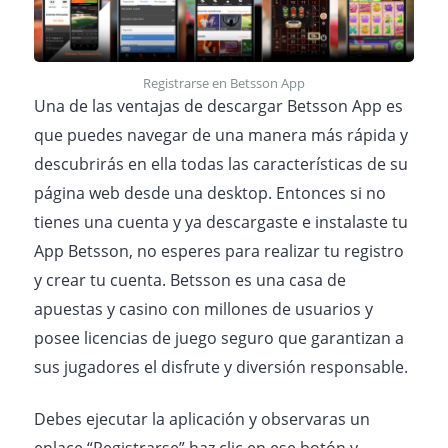
Registrarse en Betsson App
Una de las ventajas de descargar Betsson App es
que puedes navegar de una manera más rápida y
descubrirás en ella todas las características de su
página web desde una desktop. Entonces si no
tienes una cuenta y ya descargaste e instalaste tu
App Betsson, no esperes para realizar tu registro
y crear tu cuenta. Betsson es una casa de
apuestas y casino con millones de usuarios y
posee licencias de juego seguro que garantizan a
sus jugadores el disfrute y diversión responsable.
Debes ejecutar la aplicación y observaras un
enlace “Registrarse” haz clic en ese botón y