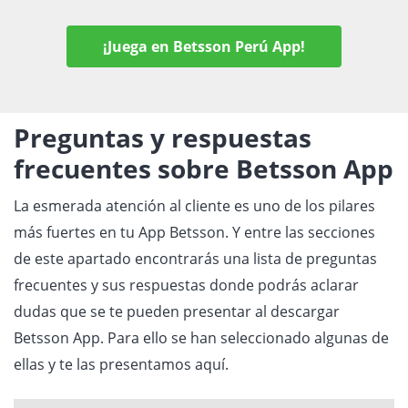
¡Juega en Betsson Perú App!
Preguntas y respuestas
frecuentes sobre Betsson App
La esmerada atención al cliente es uno de los pilares
más fuertes en tu App Betsson. Y entre las secciones
de este apartado encontrarás una lista de preguntas
frecuentes y sus respuestas donde podrás aclarar
dudas que se te pueden presentar al descargar
Betsson App. Para ello se han seleccionado algunas de
ellas y te las presentamos aquí.