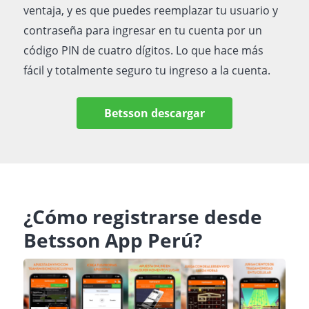
ventaja, y es que puedes reemplazar tu usuario y
contraseña para ingresar en tu cuenta por un
código PIN de cuatro dígitos. Lo que hace más
fácil y totalmente seguro tu ingreso a la cuenta.
Betsson descargar
¿Cómo registrarse desde
Betsson App Perú?