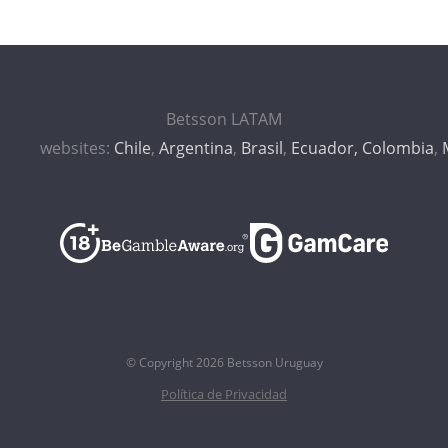
sistema Android.
Betsson App está disponible para ambos sistemas
operativos. Con un fabuloso catálogo de juegos de
casino, permite la opción de buscar con facilidad
Betsson LATAM
en su catálogo de juegos y guardar tus juegos
websites:
Chile
,
Argentina
,
Brasil
,
Ecuador,
Colombia
,
favoritos. Su diseño es amigable y atractivo y
puedes navegar velozmente. Por todas estas
bondades debería pensar en ser un jugador activo
y selecto de tu Betsson descagar. Por lo tanto, te
invitamos a descargar Betsson y aprovechar todas
estas oportunidades apostando a tus juegos
preferidos.
© Copyright
2026
Betsson Uruguay
Política de Privacidad