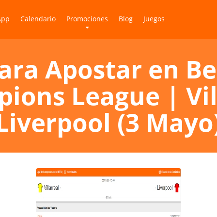
App
Calendario
Promociones
Blog
Juegos
ara Apostar en B
ions League | Vil
Liverpool (3 Mayo