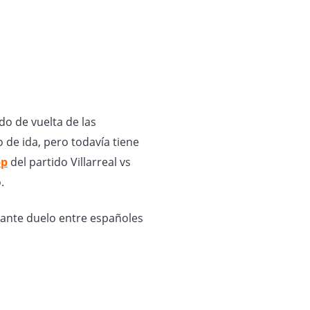
do de vuelta de las
 de ida, pero todavía tiene
pp
del partido Villarreal vs
.
ante duelo entre españoles