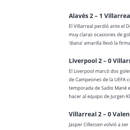
Alavés 2 – 1 Villarre
El Villarreal perdió ante el
muy claras ocasiones de gol
‘diana’ amarilla llevó la fi
Liverpool 2 – 0 Vill
El Liverpool marcó dos goles
de Campeones de la UEFA cont
temporada de Sadio Mané en 
hacer al equipo de Jurgen 
Villarreal 2 – 0 Vale
Jasper Cillessen volvió a ser