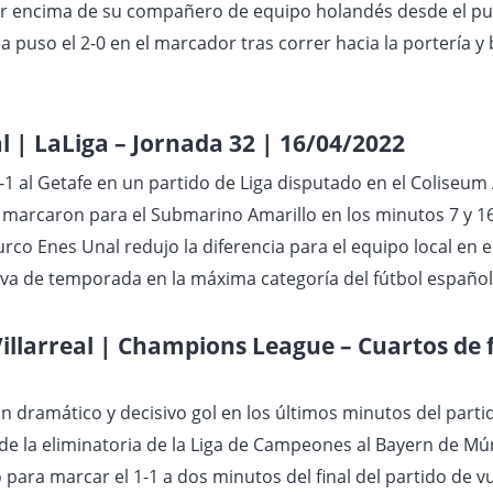
 encima de su compañero de equipo holandés desde el punt
puso el 2-0 en el marcador tras correr hacia la portería y 
al | LaLiga – Jornada 32 | 16/04/2022
2-1 al Getafe en un partido de Liga disputado en el Coliseum
marcaron para el Submarino Amarillo en los minutos 7 y 16
rco Enes Unal redujo la diferencia para el equipo local en e
va de temporada en la máxima categoría del fútbol español
illarreal | Champions League – Cuartos de f
ramático y decisivo gol en los últimos minutos del partido 
de la eliminatoria de la Liga de Campeones al Bayern de Mún
 para marcar el 1-1 a dos minutos del final del partido de vu