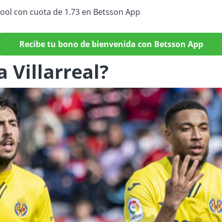
pool con cuota de 1.73 en Betsson App
Recibe tu bono de bienvenida con Betsson App
 Villarreal?