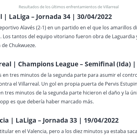
Resultados de los últimos enfrentamientos de Villarreal
al | LaLiga – Jornada 34 | 30/04/2022
 Deportivo Alavés (2-1) en un partido en el que los amarillos
. Los tantos del equipo vitoriano fueron obra de Laguardia 
rma de Chukwueze.
arreal | Champions League – Semifinal (Ida) 
 en tres minutos de la segunda parte para asumir el control
ra el Villarreal. Un gol en propia puerta de Pervis Estupin
tres minutos de la segunda parte hicieron el daño y la úni
Klopp es que debería haber marcado más.
ncia | LaLiga – Jornada 33 | 19/04/2022
 titular en el Valencia, pero a los diez minutos ya estaba sa