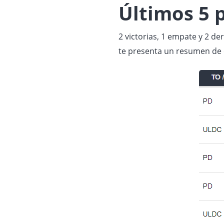
Últimos 5 p
2 victorias, 1 empate y 2 de
te presenta un resumen de 