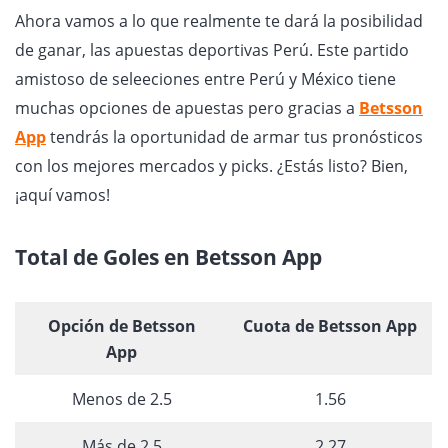
Ahora vamos a lo que realmente te dará la posibilidad
de ganar, las apuestas deportivas Perú. Este partido
amistoso de seleeciones entre Perú y México tiene
muchas opciones de apuestas pero gracias a
Betsson
App
tendrás la oportunidad de armar tus pronósticos
con los mejores mercados y picks. ¿Estás listo? Bien,
¡aquí vamos!
Total de Goles en Betsson App
Opción de Betsson
Cuota de Betsson App
App
Menos de 2.5
1.56
Más de 2.5
2.27