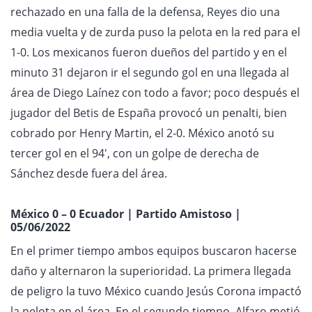
rechazado en una falla de la defensa, Reyes dio una
media vuelta y de zurda puso la pelota en la red para el
1-0. Los mexicanos fueron dueños del partido y en el
minuto 31 dejaron ir el segundo gol en una llegada al
área de Diego Laínez con todo a favor; poco después el
jugador del Betis de España provocó un penalti, bien
cobrado por Henry Martin, el 2-0. México anotó su
tercer gol en el 94′, con un golpe de derecha de
Sánchez desde fuera del área.
México 0 – 0 Ecuador | Partido Amistoso |
05/06/2022
En el primer tiempo ambos equipos buscaron hacerse
daño y alternaron la superioridad. La primera llegada
de peligro la tuvo México cuando Jesús Corona impactó
la pelota en el área. En el segundo tiempo, Alfaro metió