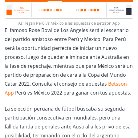
Así llegan Perú vs México a las apuestas de Betsson App
El famoso Rose Bowl de Los Angeles será el escenario
del partido amistoso entre Perú y México. Para Perú
será la oportunidad perfecta de iniciar un nuevo
proceso, luego de quedar eliminada ante Australia en
la fase de repechaje, mientras que para México será un
partido de preparación de cara a la Copa del Mundo
Catar 2022. Consulta el consejo de apuestas
Betsson
App
Perú vs México 2022 para ganar con tus apuestas.
La selección peruana de fútbol buscaba su segunda
participación consecutiva en mundiales, pero una
fallida tanda de penales ante Australia les privó de esa
posibilidad, terminando con el ciclo del argentino