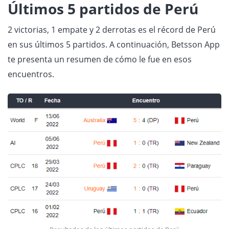
Últimos 5 partidos de Perú
2 victorias, 1 empate y 2 derrotas es el récord de Perú
en sus últimos 5 partidos. A continuación, Betsson App
te presenta un resumen de cómo le fue en esos
encuentros.