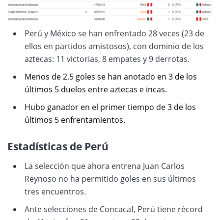
Perú y México se han enfrentado 28 veces (23 de
ellos en partidos amistosos), con dominio de los
aztecas: 11 victorias, 8 empates y 9 derrotas.
Menos de 2.5 goles se han anotado en 3 de los
últimos 5 duelos entre aztecas e incas.
Hubo ganador en el primer tiempo de 3 de los
últimos 5 enfrentamientos.
Estadísticas de Perú
La selección que ahora entrena Juan Carlos
Reynoso no ha permitido goles en sus últimos
tres encuentros.
Ante selecciones de Concacaf, Perú tiene récord