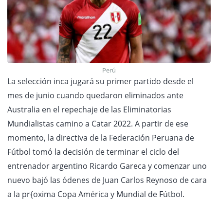
Perú
La selección inca jugará su primer partido desde el
mes de junio cuando quedaron eliminados ante
Australia en el repechaje de las Eliminatorias
Mundialistas camino a Catar 2022. A partir de ese
momento, la directiva de la Federación Peruana de
Fútbol tomó la decisión de terminar el ciclo del
entrenador argentino Ricardo Gareca y comenzar uno
nuevo bajó las ódenes de Juan Carlos Reynoso de cara
a la pr{oxima Copa América y Mundial de Fútbol.