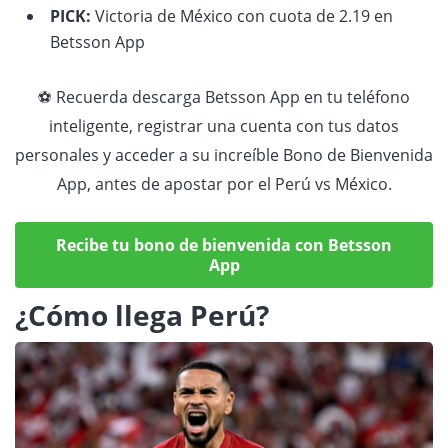
PICK:
Victoria de México con cuota de 2.19 en
Betsson App
⚽ Recuerda descarga Betsson App en tu teléfono
inteligente, registrar una cuenta con tus datos
personales y acceder a su increíble Bono de Bienvenida
App, antes de apostar por el Perú vs México.
Recibe tu bono de bienvenida con Betsson
App
¿Cómo llega Perú?