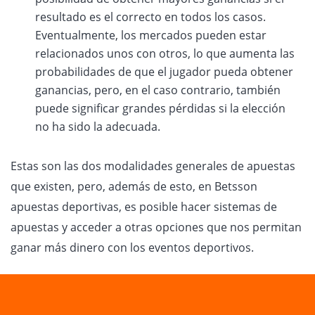
resultado es el correcto en todos los casos.
Eventualmente, los mercados pueden estar
relacionados unos con otros, lo que aumenta las
probabilidades de que el jugador pueda obtener
ganancias, pero, en el caso contrario, también
puede significar grandes pérdidas si la elección
no ha sido la adecuada.
Estas son las dos modalidades generales de apuestas
que existen, pero, además de esto, en Betsson
apuestas deportivas, es posible hacer sistemas de
apuestas y acceder a otras opciones que nos permitan
ganar más dinero con los eventos deportivos.