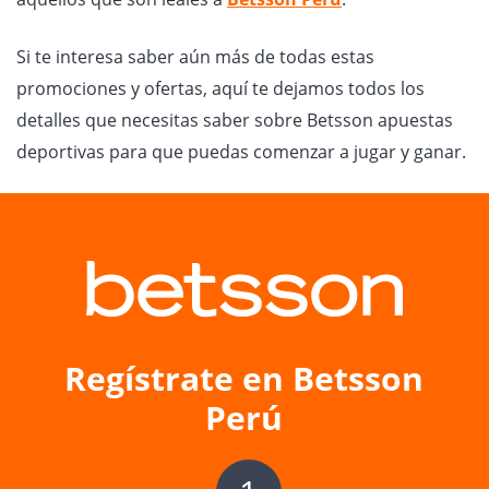
Si te interesa saber aún más de todas estas
promociones y ofertas, aquí te dejamos todos los
detalles que necesitas saber sobre Betsson apuestas
deportivas para que puedas comenzar a jugar y ganar.
Regístrate en Betsson
Perú