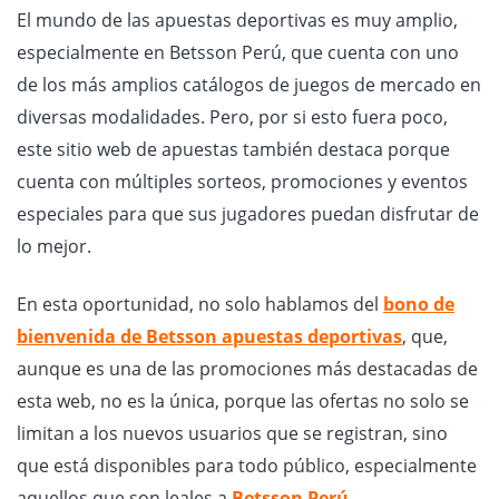
El mundo de las apuestas deportivas es muy amplio,
especialmente en Betsson Perú, que cuenta con uno
de los más amplios catálogos de juegos de mercado en
diversas modalidades. Pero, por si esto fuera poco,
este sitio web de apuestas también destaca porque
cuenta con múltiples sorteos, promociones y eventos
especiales para que sus jugadores puedan disfrutar de
lo mejor.
En esta oportunidad, no solo hablamos del
bono de
bienvenida de Betsson apuestas deportivas
, que,
aunque es una de las promociones más destacadas de
esta web, no es la única, porque las ofertas no solo se
limitan a los nuevos usuarios que se registran, sino
que está disponibles para todo público, especialmente
aquellos que son leales a
Betsson Perú
.