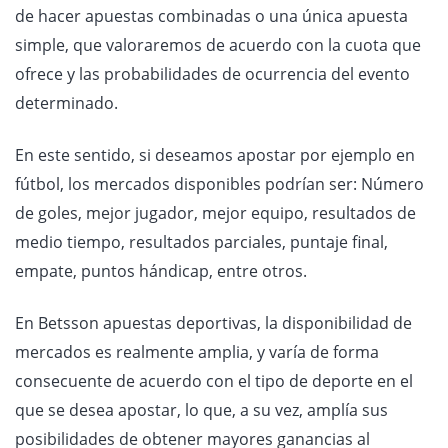
de hacer apuestas combinadas o una única apuesta
simple, que valoraremos de acuerdo con la cuota que
ofrece y las probabilidades de ocurrencia del evento
determinado.
En este sentido, si deseamos apostar por ejemplo en
fútbol, los mercados disponibles podrían ser: Número
de goles, mejor jugador, mejor equipo, resultados de
medio tiempo, resultados parciales, puntaje final,
empate, puntos hándicap, entre otros.
En Betsson apuestas deportivas, la disponibilidad de
mercados es realmente amplia, y varía de forma
consecuente de acuerdo con el tipo de deporte en el
que se desea apostar, lo que, a su vez, amplía sus
posibilidades de obtener mayores ganancias al