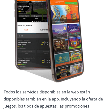
Todos los servicios disponibles en la web están
disponibles también en la app, incluyendo la oferta de
juegos, los tipos de apuestas, las promociones