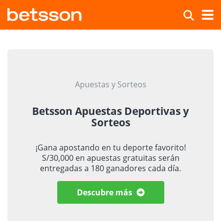
Apuestas y Sorteos
Betsson Apuestas Deportivas y
Sorteos
¡Gana apostando en tu deporte favorito!
S/30,000 en apuestas gratuitas serán
entregadas a 180 ganadores cada día.
Descubre más