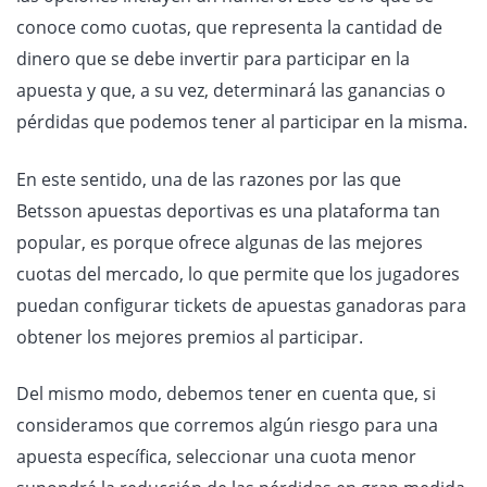
conoce como cuotas, que representa la cantidad de
dinero que se debe invertir para participar en la
apuesta y que, a su vez, determinará las ganancias o
pérdidas que podemos tener al participar en la misma.
En este sentido, una de las razones por las que
Betsson apuestas deportivas es una plataforma tan
popular, es porque ofrece algunas de las mejores
cuotas del mercado, lo que permite que los jugadores
puedan configurar tickets de apuestas ganadoras para
obtener los mejores premios al participar.
Del mismo modo, debemos tener en cuenta que, si
consideramos que corremos algún riesgo para una
apuesta específica, seleccionar una cuota menor