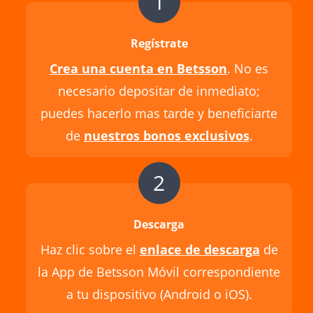
1
Regístrate
Crea una cuenta en Betsson
. No es
necesario depositar de inmediato;
puedes hacerlo mas tarde y beneficiarte
de
nuestros bonos exclusivos
.
2
Descarga
Haz clic sobre el
enlace de descarga
de
la App de Betsson Móvil correspondiente
a tu dispositivo (Android o iOS).