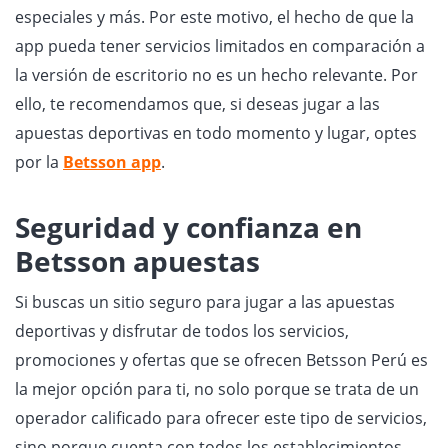
especiales y más. Por este motivo, el hecho de que la
app pueda tener servicios limitados en comparación a
la versión de escritorio no es un hecho relevante. Por
ello, te recomendamos que, si deseas jugar a las
apuestas deportivas en todo momento y lugar, optes
por la
Betsson app
.
Seguridad y confianza en
Betsson apuestas
Si buscas un sitio seguro para jugar a las apuestas
deportivas y disfrutar de todos los servicios,
promociones y ofertas que se ofrecen Betsson Perú es
la mejor opción para ti, no solo porque se trata de un
operador calificado para ofrecer este tipo de servicios,
sino porque cuenta con todos los establecimientos