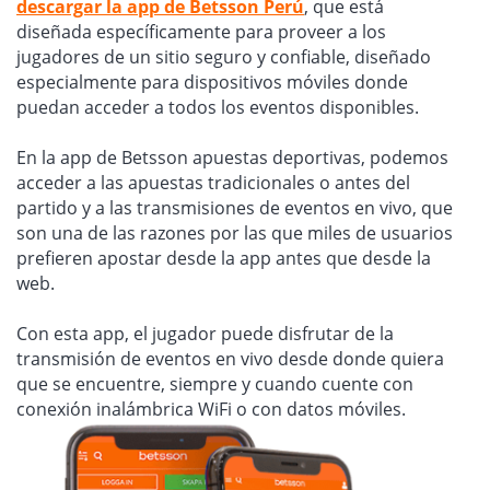
descargar la app de Betsson Perú
, que está
diseñada específicamente para proveer a los
jugadores de un sitio seguro y confiable, diseñado
especialmente para dispositivos móviles donde
puedan acceder a todos los eventos disponibles.
En la app de Betsson apuestas deportivas, podemos
acceder a las apuestas tradicionales o antes del
partido y a las transmisiones de eventos en vivo, que
son una de las razones por las que miles de usuarios
prefieren apostar desde la app antes que desde la
web.
Con esta app, el jugador puede disfrutar de la
transmisión de eventos en vivo desde donde quiera
que se encuentre, siempre y cuando cuente con
conexión inalámbrica WiFi o con datos móviles.