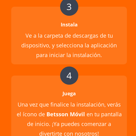
3
Instala
Ve a la carpeta de descargas de tu
dispositivo, y selecciona la aplicación
para iniciar la instalación.
4
Juega
Una vez que finalice la instalación, verás
el ícono de
Betsson Móvil
en tu pantalla
de inicio. ¡Ya puedes comenzar a
divertirte con nosotros!