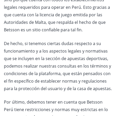
legales requeridos para operar en Perú. Esto gracias a
que cuenta con la licencia de juego emitida por las
Autoridades de Malta, que respalda el hecho de que
Betsson es un sitio confiable para tal fin.
De hecho, si tenemos ciertas dudas respecto a su
funcionamiento y a los aspectos legales y normativas
que se incluyen en la sección de apuestas deportivas,
podemos realizar nuestras consultas en los términos y
condiciones de la plataforma, que están pensados con
el fin específico de establecer normas y regulaciones
para la protección del usuario y de la casa de apuestas.
Por último, debemos tener en cuenta que Betsson
Perú tiene restricciones y normas muy estrictas en lo