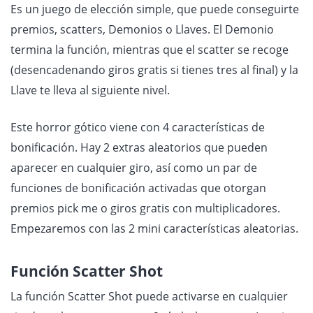
Es un juego de elección simple, que puede conseguirte
premios, scatters, Demonios o Llaves. El Demonio
termina la función, mientras que el scatter se recoge
(desencadenando giros gratis si tienes tres al final) y la
Llave te lleva al siguiente nivel.
Este horror gótico viene con 4 características de
bonificación. Hay 2 extras aleatorios que pueden
aparecer en cualquier giro, así como un par de
funciones de bonificación activadas que otorgan
premios pick me o giros gratis con multiplicadores.
Empezaremos con las 2 mini características aleatorias.
Función Scatter Shot
La función Scatter Shot puede activarse en cualquier