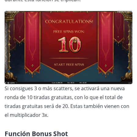
Si consigues 3 o más scatters, se activará una nueva
ronda de 10 tiradas gratuitas, con lo que el total de
tiradas gratuitas será de 20. Estas también vienen con
el multiplicador 3x.
Función Bonus Shot