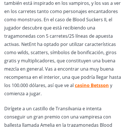
también está inspirado en los vampiros, y los vas a ver
en los carretes tanto como personajes encantadores
como monstruos. En el caso de Blood Suckers II, el
jugador descubre que está recibiendo una
tragamonedas con 5 carretes/25 líneas de apuesta
activas. NetEnt ha optado por utilizar características
como wilds, scatters, símbolos de bonificación, giros
gratis y multiplicadores, que constituyen una buena
mezcla en general. Vas a encontrar una muy buena
recompensa en el interior, una que podría llegar hasta
los 100.000 dólares, así que ve al
casino Betsson
y
comienza a jugar.
Dirígete a un castillo de Transilvania e intenta
conseguir un gran premio con una vampiresa con
ballesta llamada Amelia en la tragamonedas Blood