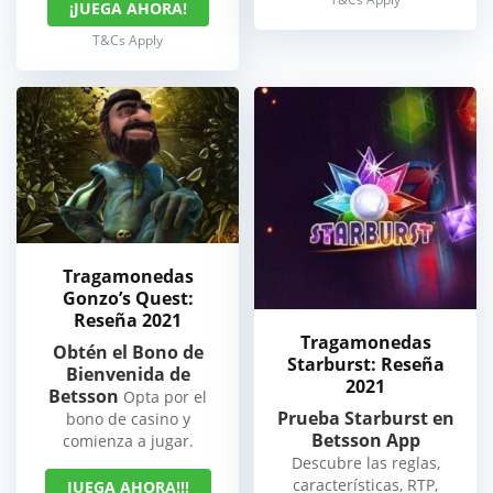
¡JUEGA AHORA!
T&Cs Apply
Tragamonedas
Gonzo’s Quest:
Reseña 2021
Tragamonedas
Obtén el Bono de
Starburst: Reseña
Bienvenida de
2021
Betsson
Opta por el
Prueba Starburst en
bono de casino y
Betsson App
comienza a jugar.
Descubre las reglas,
características, RTP,
JUEGA AHORA!!!