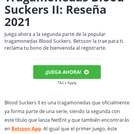
Suckers II: Reseña
2021
Juega ahora a la segunda parte de la popular
tragamonedas Blood Suckers. Betsson la trae para ti.
reclama tu bono de bienvenida al registrarte.
¡JUEGA AHORA!
T&Cs Apply
Blood Suckers II es una tragamonedas que oficialmente
ya forma parte de una serie, siendo la segunda con
este título que lanza NetEnt y que también encontrarás
en
Betsson App
. Al igual que el primer juego, éste