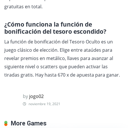
gratuitas en total.
¿Cómo funciona la función de
bonificación del tesoro escondido?
La función de bonificación del Tesoro Oculto es un
juego clásico de elección. Elige entre ataúdes para
revelar premios en metálico, llaves para avanzar al
siguiente nivel o scatters que pueden activar las
tiradas gratis. Hay hasta 670 x de apuesta para ganar.
by
jogo02
noviembre 19, 2021
More Games