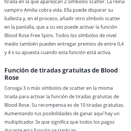
tirada en la que aparezcan 2 símbolos scatter. La reina
vampiro Amilia cobra vida. Ella puede disparar su
ballesta y, en el proceso, añadir otro símbolo scatter
en la pantalla, que a su vez puede activar la función
Blood Rose Free Spins. Todos los símbolos de nivel
medio también pueden entregar premios de entre 0,4
y 4 x su apuesta cuando esta función está activa.
Función de tiradas gratuitas de Blood
Rose
Consiga 3 o más símbolos de scatter en la misma
tirada para activar la función de tiradas gratuitas de
Blood Rose. Su recompensa es de 10 tiradas gratuitas.
Aumentando tus posibilidades de ganar aquí hay un
multiplicador 3x que significa que todos los pagos
durante esta función se triplican.