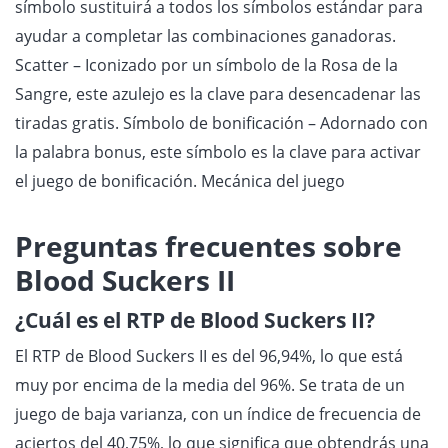
símbolo sustituirá a todos los símbolos estándar para
ayudar a completar las combinaciones ganadoras.
Scatter – Iconizado por un símbolo de la Rosa de la
Sangre, este azulejo es la clave para desencadenar las
tiradas gratis. Símbolo de bonificación – Adornado con
la palabra bonus, este símbolo es la clave para activar
el juego de bonificación. Mecánica del juego
Preguntas frecuentes sobre
Blood Suckers II
¿Cuál es el RTP de Blood Suckers II?
El RTP de Blood Suckers II es del 96,94%, lo que está
muy por encima de la media del 96%. Se trata de un
juego de baja varianza, con un índice de frecuencia de
aciertos del 40,75%, lo que significa que obtendrás una