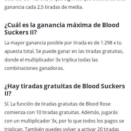
ganancia cada 2,5 tiradas de media.
¿Cuál es la ganancia máxima de Blood
Suckers II?
La mayor ganancia posible por tirada es de 1.298 x tu
apuesta total. Se puede ganar en las tiradas gratuitas,
donde el multiplicador 3x triplica todas las
combinaciones ganadoras.
¿Hay tiradas gratuitas de Blood Suckers
II?
Sí. La función de tiradas gratuitas de Blood Rose
comienza con 10 tiradas gratuitas. Además, jugarás
con un multiplicador 3x, por lo que todos los pagos se
triplican. También puedes volver a activar 20 tiradas