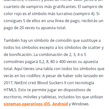
cuarteto de vampiros más gratificantes. El vampiro de
color rojo es el símbolo más lucrativo (vampiro 4). Si
consigues 5 de ellos en una línea de pago, recibirás un
pago de 20 veces tu apuesta total.
También hay un símbolo de comodín que sustituye a
todos los símbolos excepto a los símbolos de scatter y
de bonificación. La combinación de 2, 3, 4 o 5
comodines pagará 0,2, 8, 80 o 400 veces su apuesta
total. Aquí tienes una tabla con todos los símbolos que
verás en los rodillos: A pesar de haber sido lanzado en
2017, NetEnt creó Blood Suckers II con tecnología
HTML5. Esto te permite jugar en dispositivos de
escritorio, móviles y tabletas, incluidos los que utilizan
sistemas operativos iOS, Android
y Windows.