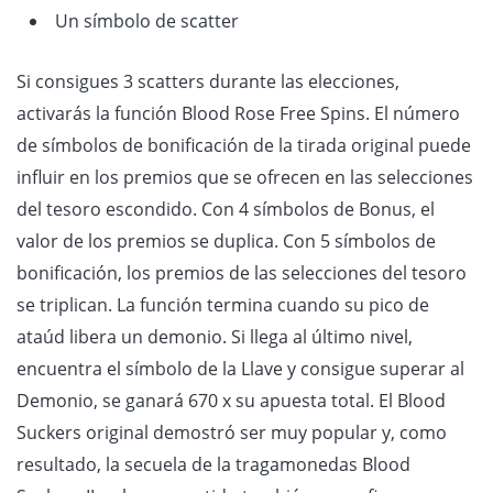
Un símbolo de scatter
Si consigues 3 scatters durante las elecciones,
activarás la función Blood Rose Free Spins. El número
de símbolos de bonificación de la tirada original puede
influir en los premios que se ofrecen en las selecciones
del tesoro escondido. Con 4 símbolos de Bonus, el
valor de los premios se duplica. Con 5 símbolos de
bonificación, los premios de las selecciones del tesoro
se triplican. La función termina cuando su pico de
ataúd libera un demonio. Si llega al último nivel,
encuentra el símbolo de la Llave y consigue superar al
Demonio, se ganará 670 x su apuesta total. El Blood
Suckers original demostró ser muy popular y, como
resultado, la secuela de la tragamonedas Blood