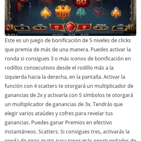
Este es un juego de bonificación de 5 niveles de clicks
que premia de más de una manera. Puedes activar la
ronda si consigues 3 o más iconos de bonificación en
rodillos consecutivos desde el rodillo más a la
izquierda hacia la derecha, en la pantalla. Activar la
función con 4 scatters te otorgará un multiplicador de
ganancias de 2x y activarla con 5 símbolos te otorgará
un multiplicador de ganancias de 3x. Tendrás que
elegir varios ataúdes y cofres para revelar tus
ganancias. Puedes ganar Premios en efectivo
instantáneos. Scatters. Si consigues tres, activarás la
ronda de giros gratis para tener más oportunidades de