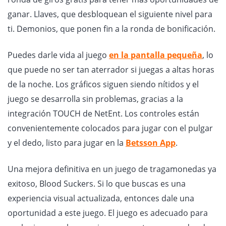
ganar. Llaves, que desbloquean el siguiente nivel para
ti. Demonios, que ponen fin a la ronda de bonificación.
Puedes darle vida al juego
en la pantalla pequeña
, lo
que puede no ser tan aterrador si juegas a altas horas
de la noche. Los gráficos siguen siendo nítidos y el
juego se desarrolla sin problemas, gracias a la
integración TOUCH de NetEnt. Los controles están
convenientemente colocados para jugar con el pulgar
y el dedo, listo para jugar en la
Betsson App
.
Una mejora definitiva en un juego de tragamonedas ya
exitoso, Blood Suckers. Si lo que buscas es una
experiencia visual actualizada, entonces dale una
oportunidad a este juego. El juego es adecuado para