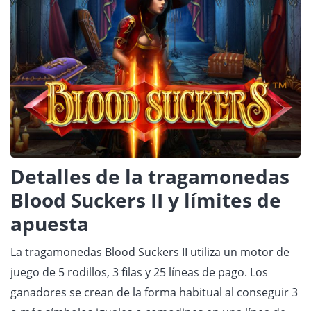
Detalles de la tragamonedas
Blood Suckers II y límites de
apuesta
La tragamonedas Blood Suckers II utiliza un motor de
juego de 5 rodillos, 3 filas y 25 líneas de pago. Los
ganadores se crean de la forma habitual al conseguir 3