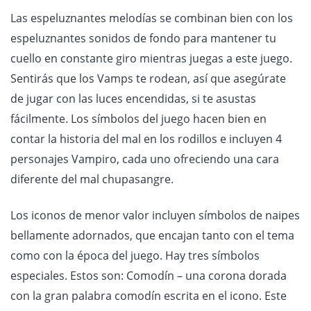
Las espeluznantes melodías se combinan bien con los
espeluznantes sonidos de fondo para mantener tu
cuello en constante giro mientras juegas a este juego.
Sentirás que los Vamps te rodean, así que asegúrate
de jugar con las luces encendidas, si te asustas
fácilmente. Los símbolos del juego hacen bien en
contar la historia del mal en los rodillos e incluyen 4
personajes Vampiro, cada uno ofreciendo una cara
diferente del mal chupasangre.
Los iconos de menor valor incluyen símbolos de naipes
bellamente adornados, que encajan tanto con el tema
como con la época del juego. Hay tres símbolos
especiales. Estos son: Comodín – una corona dorada
con la gran palabra comodín escrita en el icono. Este