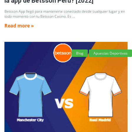
la app de Betsson Perú? [2022]
Betsson App llegó para mantenerte conectado desde cualquier lugar y en
todo momento con tu Betsson Casino. Es ...
Read more »
Blog
Apuestas Deportivas