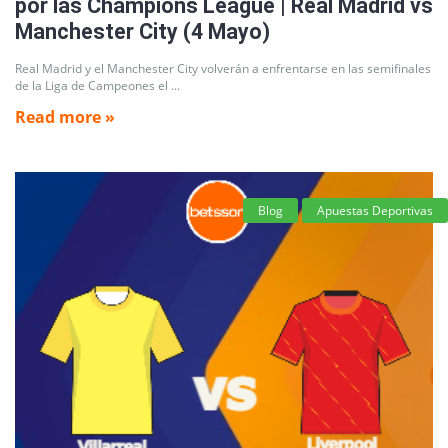
por las Champions League | Real Madrid vs
Manchester City (4 Mayo)
Real Madrid y el Manchester City volverán a enfrentarse en las semifinales
de la Liga de Campeones el ...
Read more »
Blog
Apuestas Deportivas