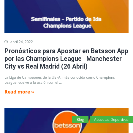
abril 24, 2022
Pronósticos para Apostar en Betsson App
por las Champions League | Manchester
City vs Real Madrid (26 Abril)
La Liga de Campeones de la UEFA, más conocida como Champions
League, vuelve a la acción con el ...
Read more »
Blog
Apuestas Deportivas