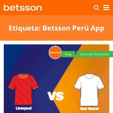
Etiqueta:
Betsson Perú App
Blog
Apuestas Deportivas