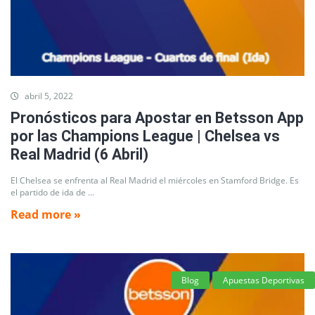
abril 5, 2022
Pronósticos para Apostar en Betsson App
por las Champions League | Chelsea vs
Real Madrid (6 Abril)
El Chelsea se enfrenta al Real Madrid el miércoles en Stamford Bridge. Es
el partido de ida de ...
Read more »
Blog
Apuestas Deportivas